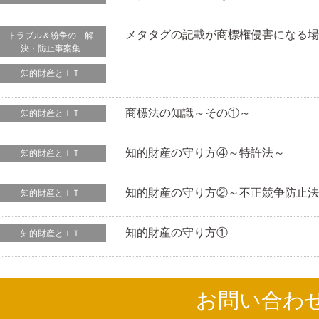
メタタグの記載が商標権侵害になる
トラブル＆紛争の 解
決・防止事案集
知的財産とＩＴ
商標法の知識～その①～
知的財産とＩＴ
知的財産の守り方④～特許法～
知的財産とＩＴ
知的財産の守り方②～不正競争防止
知的財産とＩＴ
知的財産の守り方①
知的財産とＩＴ
お問い合わ