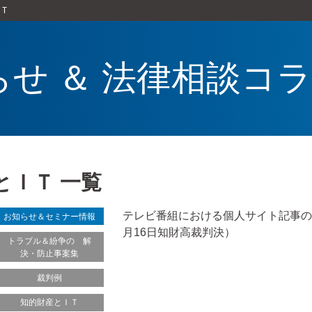
Ｔ
らせ ＆ 法律相談コ
とＩＴ 一覧
テレビ番組における個人サイト記事の
お知らせ＆セミナー情報
月16日知財高裁判決）
トラブル＆紛争の 解
決・防止事案集
裁判例
知的財産とＩＴ