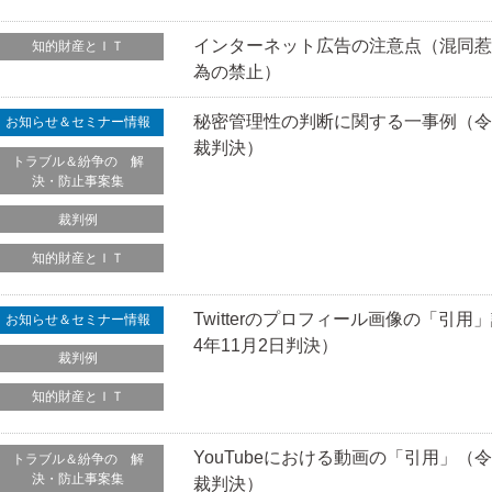
インターネット広告の注意点（混同
知的財産とＩＴ
為の禁止）
秘密管理性の判断に関する一事例（令和
お知らせ＆セミナー情報
裁判決）
トラブル＆紛争の 解
決・防止事案集
裁判例
知的財産とＩＴ
Twitterのプロフィール画像の「引
お知らせ＆セミナー情報
4年11月2日判決）
裁判例
知的財産とＩＴ
YouTubeにおける動画の「引用」（令
トラブル＆紛争の 解
決・防止事案集
裁判決）