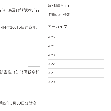
知的財産とＩＴ
惹起行為及び誤認惹起行
IT関連ぷち情報
アーカイブ
4年10月5日東京地
2025
2024
2023
2022
用」該当性（知財高裁令和
2021
2020
和5年3月30日知財高