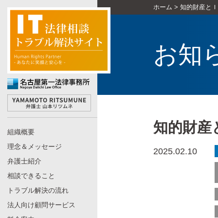
ホーム
>
知的財産とＩ
お知
知的財産
組織概要
理念＆メッセージ
2025.02.10
弁護士紹介
相談できること
トラブル解決の流れ
法人向け顧問サービス