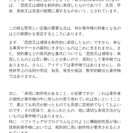
ば、「思想又は感情を創作的に表現したものであつて、文芸、学
術、美術又は音楽の範囲に属するものをいう」とされています。
この様な堅苦しい定義の重要な点は、何が著作権の対象となるの
はどの範囲かを規定するところにあります。
まず、「思想又は感情を創作的に表現したもの」ですから、単な
る事実やデータの羅列にすぎないものはこれに含まれません。ま
た、契約書などの形式的な書式についても「思想又は感情を」表
現したものとは言い難いことが多いので、原則として著作物では
ありません。さらに、アイディアは著作物ではありませんし、自
然科学上の法則や学説、知見、発見や仮説、数学的解法も著作物
ではありません。
次に、「表現に創作性があること」が必要ですが、これは著作者
の個性が著作物の中に何らかの形で表れていれば良いということ
で、素人でも幼児が創ったものでも高度に芸術的でなくてもよい
のです。その意味で、ありふれたもの、他に適切な表現方法がな
いものは著作物ではありません。
特に、ソフトウェアやプログラムなどのように機能的性質が強い
技術的著作物においては、相対的に高い創作性が要求されるとさ
れています。