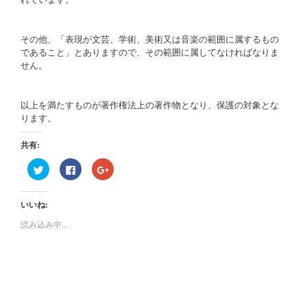
その他、「表現が文芸、学術、美術又は音楽の範囲に属するもの
であること」とありますので、その範囲に属してなければなりま
せん。
以上を満たすものが著作権法上の著作物となり、保護の対象とな
ります。
共有:
ク
Facebook
ク
リ
で
リ
ッ
共
ッ
ク
有
ク
し
す
し
いいね:
て
る
て
Twitter
に
Google+
で
は
で
読み込み中...
共
ク
共
有
リ
有
(新
ッ
(新
し
ク
し
い
し
い
ウ
て
ウ
ィ
く
ィ
ン
だ
ン
ド
さ
ド
ウ
い
ウ