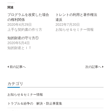
で
(新
で
開
し
開
関連
き
い
き
ま
ウ
ま
す)
ィ
す)
プログラムを改変した場合
トレントの利用と著作権法
ン
の権利関係
違反
ド
ウ
2020年4月29日
2022年7月20日
で
開
上手な契約書の作り方
お知らせ＆セミナー情報
き
ま
知的財産の守り方①
す)
2020年5月4日
知的財産とＩＴ
投
前の記事へ
次の記事へ
稿
ナ
カテゴリ
ビ
お知らせ＆セミナー情報
ゲ
トラブル＆紛争の 解決・防止事案集
ー