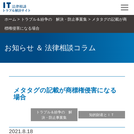
Toggl
navig
ホーム
>
トラブル＆紛争の 解決・防止事案集
>
メタタグの記載が商
標権侵害になる場合
お知らせ ＆ 法律相談コラム
メタタグの記載が商標権侵害になる
場合
トラブル＆紛争の 解
知的財産とＩＴ
決・防止事案集
2021.8.18