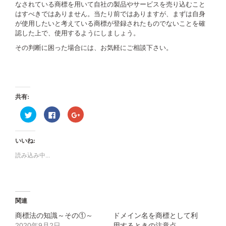
なされている商標を用いて自社の製品やサービスを売り込むこと
はすべきではありません。当たり前ではありますが、まずは自身
が使用したいと考えている商標が登録されたものでないことを確
認した上で、使用するようにしましょう。
その判断に困った場合には、お気軽にご相談下さい。
共有:
ク
Facebook
ク
リ
で
リ
ッ
共
ッ
ク
有
ク
し
す
し
いいね:
て
る
て
Twitter
に
Google+
で
は
で
読み込み中...
共
ク
共
有
リ
有
(新
ッ
(新
し
ク
し
い
し
い
ウ
て
ウ
ィ
く
ィ
関連
ン
だ
ン
ド
さ
ド
ウ
い
ウ
商標法の知識～その①～
ドメイン名を商標として利
で
(新
で
2020年9月2日
用するときの注意点