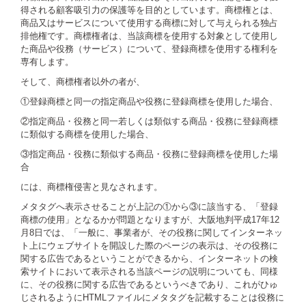
得される顧客吸引力の保護等を目的としています。商標権とは、
商品又はサービスについて使用する商標に対して与えられる独占
排他権です。商標権者は、当該商標を使用する対象として使用し
た商品や役務（サービス）について、登録商標を使用する権利を
専有します。
そして、商標権者以外の者が、
①登録商標と同一の指定商品や役務に登録商標を使用した場合、
②指定商品・役務と同一若しくは類似する商品・役務に登録商標
に類似する商標を使用した場合、
③指定商品・役務に類似する商品・役務に登録商標を使用した場
合
には、商標権侵害と見なされます。
メタタグへ表示させることが上記の①から③に該当する、「登録
商標の使用」となるかが問題となりますが、大阪地判平成17年12
月8日では、「一般に、事業者が、その役務に関してインターネッ
ト上にウェブサイトを開設した際のページの表示は、その役務に
関する広告であるということができるから、インターネットの検
索サイトにおいて表示される当該ページの説明についても、同様
に、その役務に関する広告であるというべきであり、これがひゅ
じされるようにHTMLファイルにメタタグを記載することは役務に