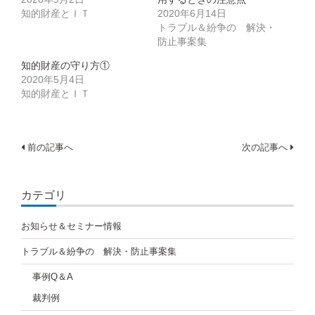
開
し
開
き
い
き
知的財産とＩＴ
2020年6月14日
ま
ウ
ま
す)
ィ
す)
トラブル＆紛争の 解決・
ン
防止事案集
ド
ウ
で
知的財産の守り方①
開
き
2020年5月4日
ま
知的財産とＩＴ
す)
投
前の記事へ
次の記事へ
稿
ナ
カテゴリ
ビ
お知らせ＆セミナー情報
ゲ
トラブル＆紛争の 解決・防止事案集
ー
事例Q＆A
シ
裁判例
ョ