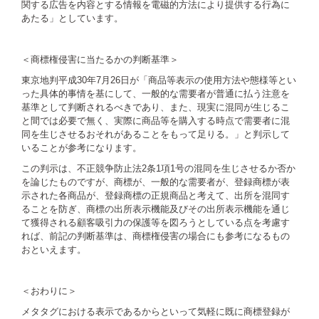
関する広告を内容とする情報を電磁的方法により提供する行為に
あたる」としています。
＜商標権侵害に当たるかの判断基準＞
東京地判平成30年7月26日が「商品等表示の使用方法や態様等とい
った具体的事情を基にして、一般的な需要者が普通に払う注意を
基準として判断されるべきであり、また、現実に混同が生じるこ
と間では必要で無く、実際に商品等を購入する時点で需要者に混
同を生じさせるおそれがあることをもって足りる。」と判示して
いることが参考になります。
この判示は、不正競争防止法2条1項1号の混同を生じさせるか否か
を論じたものですが、商標が、一般的な需要者が、登録商標が表
示された各商品が、登録商標の正規商品と考えて、出所を混同す
ることを防ぎ、商標の出所表示機能及びその出所表示機能を通じ
て獲得される顧客吸引力の保護等を図ろうとしている点を考慮す
れば、前記の判断基準は、商標権侵害の場合にも参考になるもの
おといえます。
＜おわりに＞
メタタグにおける表示であるからといって気軽に既に商標登録が