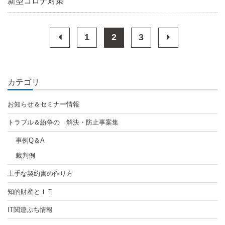
新型コロナ対策
Previous
Next
1
2
3
page
page
カテゴリ
お知らせ＆セミナー情報
トラブル＆紛争の 解決・防止事案集
事例Q＆A
裁判例
上手な契約書の作り方
知的財産とＩＴ
IT関連ぷち情報