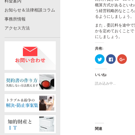
料金案内
概算方式があるといわ
お知らせ＆法律相談コラム
う経営戦略的なところ
るようにしましょう。
事務所情報
また，委託料を途中で
アクセス方法
かを定めておくことで
にしましょう。
共有:
ク
Facebook
ク
リ
で
リ
ッ
共
ッ
ク
有
ク
し
す
し
いいね:
て
る
て
Twitter
に
Googl
で
は
で
読み込み中...
共
ク
共
有
リ
有
(新
ッ
(新
し
ク
し
い
し
い
ウ
て
ウ
ィ
く
ィ
ン
だ
ン
ド
さ
ド
ウ
い
ウ
で
(新
で
開
し
開
関連
き
い
き
ま
ウ
ま