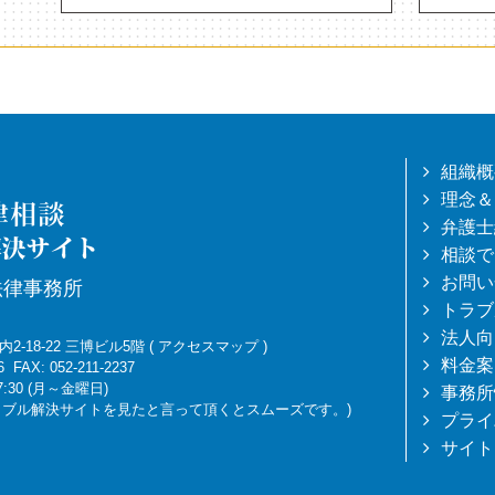
組織概
理念＆
弁護士
相談で
お問い
法律事務所
トラブ
法人向
-18-22 三博ビル5階
(
アクセスマップ
)
料金案
6
FAX: 052-211-2237
7:30 (月～金曜日)
事務所
トラブル解決サイトを見たと言って頂くとスムーズです。)
プライ
サイト