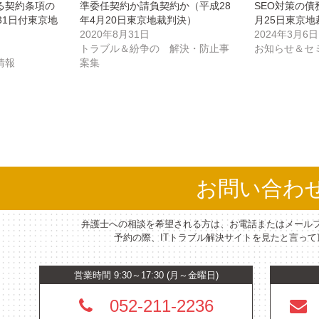
る契約条項の
準委任契約か請負契約か（平成28
SEO対策の債
31日付東京地
年4月20日東京地裁判決）
月25日東京地
2020年8月31日
2024年3月6日
トラブル＆紛争の 解決・防止事
お知らせ＆セ
情報
案集
お問い合わ
弁護士への相談を希望される方は、お電話またはメール
予約の際、ITトラブル解決サイトを見たと言っ
営業時間 9:30～17:30 (月～金曜日)
052-211-2236