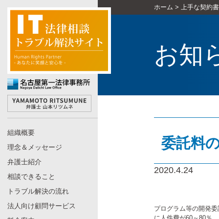
ホーム
>
上手な契約書
お知
組織概要
委託料
理念＆メッセージ
弁護士紹介
2020.4.24
相談できること
トラブル解決の流れ
法人向け顧問サービス
プログラム等の開発委
に人件費が60～80