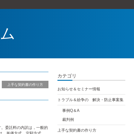
ラム
カテゴリ
上手な契約書の作り方
お知らせ＆セミナー情報
トラブル＆紛争の 解決・防止事案集
事例Q＆A
裁判例
す。委託料の内訳は，一般的
上手な契約書の作り方
には，単価方式，定額方式，