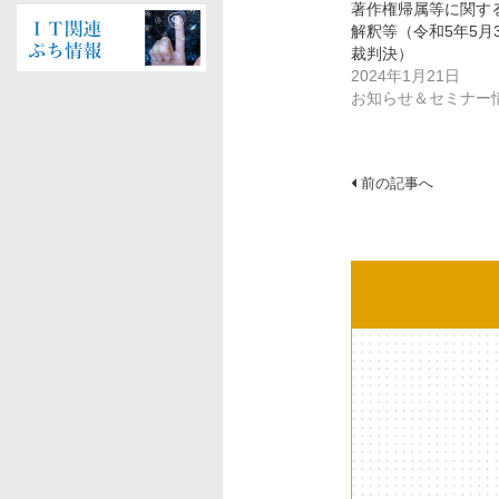
す)
ィ
す)
著作権帰属等に関す
ン
解釈等（令和5年5月
ド
ウ
裁判決）
で
開
2024年1月21日
き
お知らせ＆セミナー
ま
す)
投
前の記事へ
稿
ナ
ビ
ゲ
ー
シ
ョ
ン