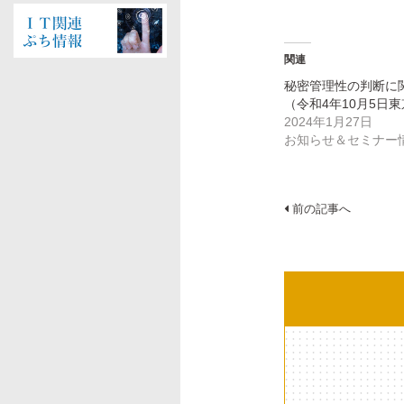
ン
だ
ン
ド
さ
ド
ウ
い
ウ
で
(新
で
開
し
開
関連
き
い
き
ま
ウ
ま
す)
ィ
す)
秘密管理性の判断に
ン
（令和4年10月5日
ド
ウ
2024年1月27日
で
開
お知らせ＆セミナー
き
ま
す)
投
前の記事へ
稿
ナ
ビ
ゲ
ー
シ