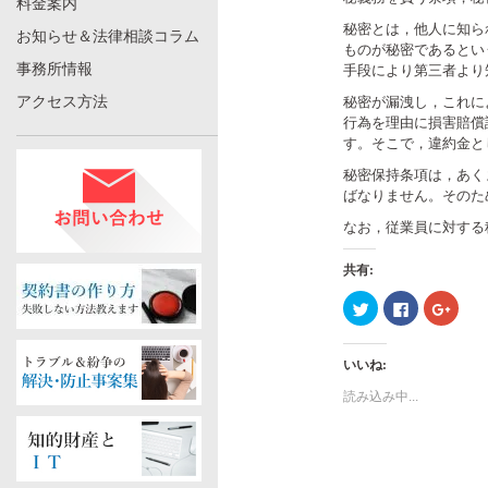
料金案内
秘密とは，他人に知ら
お知らせ＆法律相談コラム
ものが秘密であるとい
事務所情報
手段により第三者より
アクセス方法
秘密が漏洩し，これに
行為を理由に損害賠償
す。そこで，違約金と
秘密保持条項は，あく
ばなりません。そのた
なお，従業員に対する
共有:
ク
Facebook
ク
リ
で
リ
ッ
共
ッ
ク
有
ク
し
す
し
いいね:
て
る
て
Twitter
に
Googl
で
は
で
読み込み中...
共
ク
共
有
リ
有
(新
ッ
(新
し
ク
し
い
し
い
ウ
て
ウ
ィ
く
ィ