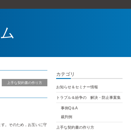
ラム
カテゴリ
上手な契約書の作り方
お知らせ＆セミナー情報
トラブル＆紛争の 解決・防止事案集
事例Q＆A
裁判例
ます。そのため，お互いに守
上手な契約書の作り方