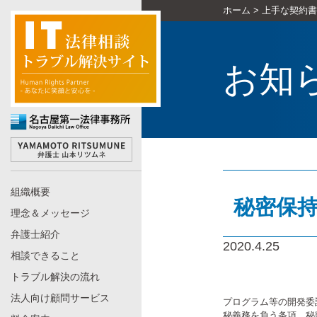
ホーム
>
上手な契約書
お知
組織概要
秘密保
理念＆メッセージ
弁護士紹介
2020.4.25
相談できること
トラブル解決の流れ
法人向け顧問サービス
プログラム等の開発委
秘義務を負う条項，秘