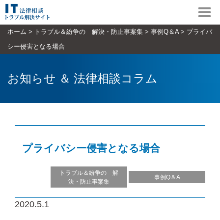
Toggl
navig
ホーム
>
トラブル＆紛争の 解決・防止事案集
>
事例Q＆A
>
プライバ
シー侵害となる場合
お知らせ ＆ 法律相談コラム
プライバシー侵害となる場合
トラブル＆紛争の 解
事例Q＆A
決・防止事案集
2020.5.1