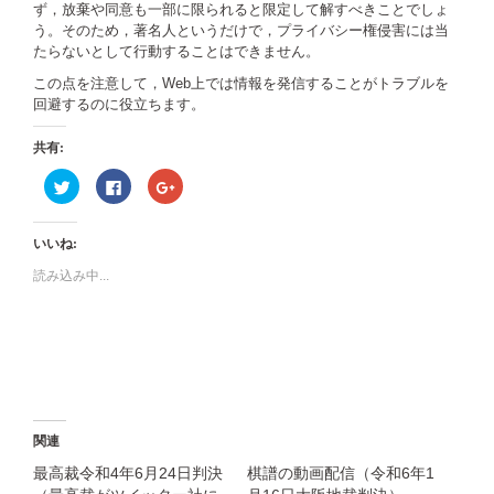
ず，放棄や同意も一部に限られると限定して解すべきことでしょ
う。そのため，著名人というだけで，プライバシー権侵害には当
たらないとして行動することはできません。
この点を注意して，Web上では情報を発信することがトラブルを
回避するのに役立ちます。
共有:
ク
Facebook
ク
リ
で
リ
ッ
共
ッ
ク
有
ク
し
す
し
いいね:
て
る
て
Twitter
に
Google+
で
は
で
読み込み中...
共
ク
共
有
リ
有
(新
ッ
(新
し
ク
し
い
し
い
ウ
て
ウ
ィ
く
ィ
ン
だ
ン
ド
さ
ド
ウ
い
ウ
で
(新
で
開
し
開
関連
き
い
き
ま
ウ
ま
す)
ィ
す)
最高裁令和4年6月24日判決
棋譜の動画配信（令和6年1
ン