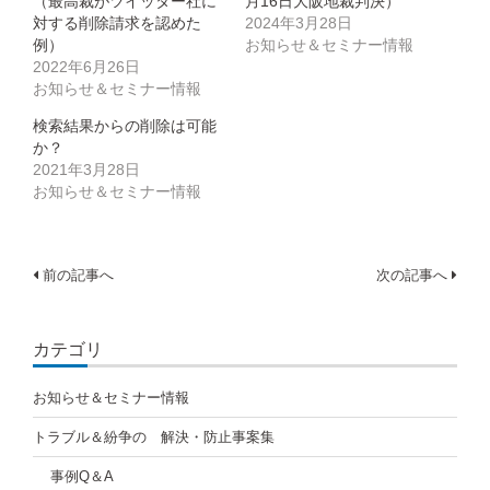
（最高裁がツイッター社に
月16日大阪地裁判決）
ド
ウ
対する削除請求を認めた
2024年3月28日
で
開
例）
お知らせ＆セミナー情報
き
2022年6月26日
ま
す)
お知らせ＆セミナー情報
検索結果からの削除は可能
か？
2021年3月28日
お知らせ＆セミナー情報
投
前の記事へ
次の記事へ
稿
ナ
カテゴリ
ビ
お知らせ＆セミナー情報
ゲ
トラブル＆紛争の 解決・防止事案集
ー
事例Q＆A