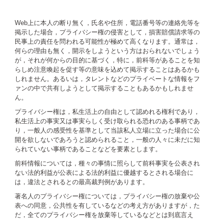
Web上に本人の断り無く，氏名や住所，電話番号等の連絡先等を
掲示した場合，プライバシー権の侵害として，損害賠償請求等の
民事上の責任を問われる可能性が極めて高くなります。通常は，
何らの理由も無く，開示をしようという方はおられないでしょう
が，それが何からの目的に基づく，特に，前科等があることを知
らしめ注意喚起を促す等の意味を込めて掲示することはあるかも
しれません。あるいは，タレントなどのプライベートな情報をフ
ァンの中で共有しようとして掲示することもあるかもしれませ
ん。
プライバシー権は，私生活上の自由として認めれる権利であり，
私生活上の事実又は事実らしく受け取られる恐れのある事柄であ
り，一般人の感受性を基準として当該私人立場に立った場合に公
開を欲しないであろうと認められること，一般の人々に未だに知
られていない事柄であることなどを要素とします。
前科情報については，種々の事情に照らして前科事実を公表され
ない法的利益が公表による法的利益に優越するとされる場合に
は，違法とされるとの最高裁判例があります。
著名人のプライバシー権については，プライバシー権の放棄や公
表への同意，公共性を有しているなどの考え方がありますが，た
だ，全てのプライバシー権を放棄等しているなどとは到底言え