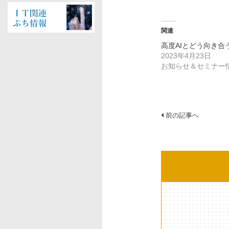
ン
だ
ン
ド
さ
ド
ウ
い
ウ
で
(新
で
開
し
開
関連
き
い
き
ま
ウ
ま
す)
ィ
す)
高度AIとどう向き合
ン
2023年4月23日
ド
ウ
お知らせ＆セミナー
で
開
き
ま
す)
投
前の記事へ
稿
ナ
ビ
ゲ
ー
シ