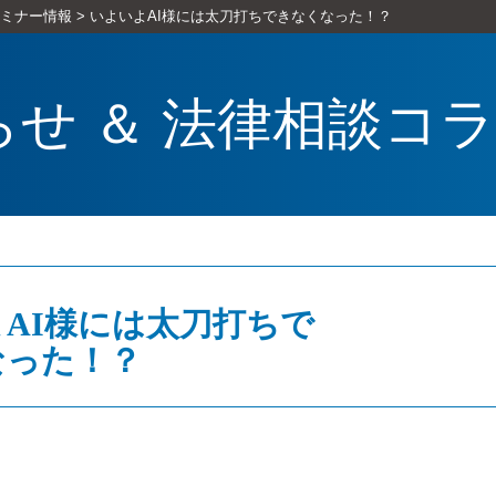
ミナー情報
>
いよいよAI様には太刀打ちできなくなった！？
らせ ＆ 法律相談コ
AI様には太刀打ちで
なった！？