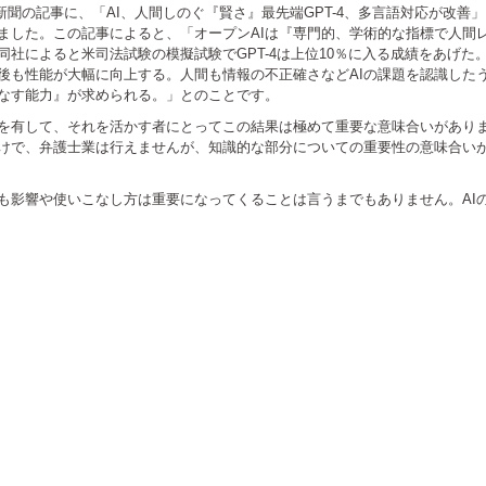
日経新聞の記事に、「AI、人間しのぐ『賢さ』最先端GPT-4、多言語対応が改善
ました。この記事によると、「オープンAIは『専門的、学術的な指標で人間
同社によると米司法試験の模擬試験でGPT-4は上位10％に入る成績をあげた
今後も性能が大幅に向上する。人間も情報の不正確さなどAIの課題を認識した
なす能力』が求められる。」とのことです。
を有して、それを活かす者にとってこの結果は極めて重要な意味合いがあり
けで、弁護士業は行えませんが、知識的な部分についての重要性の意味合い
も影響や使いこなし方は重要になってくることは言うまでもありません。AI
e+