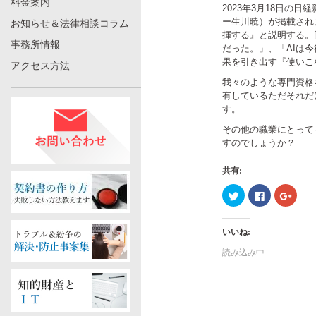
料金案内
2023年3月18日の
ー生川暁）が掲載され
お知らせ＆法律相談コラム
揮する』と説明する。
事務所情報
だった。」、「AIは
果を引き出す『使いこ
アクセス方法
我々のような専門資格
有しているただそれだ
す。
その他の職業にとって
すのでしょうか？
共有:
ク
Facebook
ク
リ
で
リ
ッ
共
ッ
ク
有
ク
し
す
し
いいね:
て
る
て
Twitter
に
Googl
で
は
で
読み込み中...
共
ク
共
有
リ
有
(新
ッ
(新
し
ク
し
い
し
い
ウ
て
ウ
ィ
く
ィ