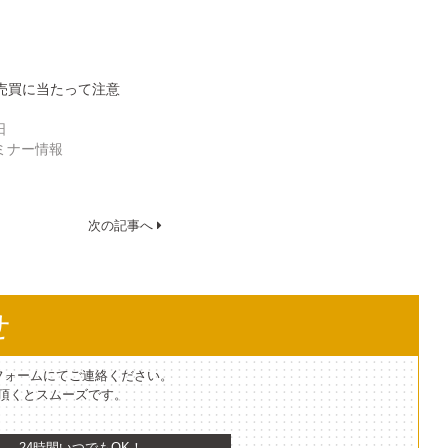
の売買に当たって注意
日
ミナー情報
次の記事へ
せ
フォームにてご連絡ください。
て頂くとスムーズです。
24時間いつでもOK！