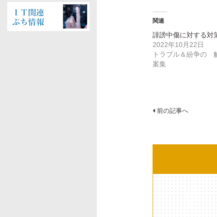
ド
さ
ド
ウ
い
ウ
で
(新
で
開
し
開
関連
き
い
き
ま
ウ
ま
す)
ィ
す)
誹謗中傷に対する対
ン
2022年10月22日
ド
ウ
トラブル＆紛争の 
で
開
案集
き
ま
す)
投
前の記事へ
稿
ナ
ビ
ゲ
ー
シ