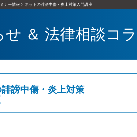
ミナー情報
>
ネットの誹謗中傷・炎上対策入門講座
らせ ＆ 法律相談コ
の誹謗中傷・炎上対策
座