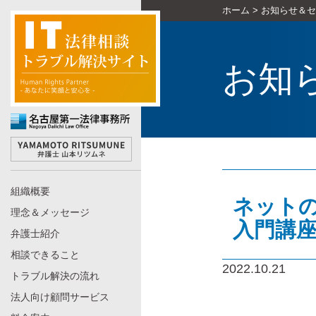
ホーム
>
お知らせ＆セ
お知
組織概要
ネット
理念＆メッセージ
入門講
弁護士紹介
相談できること
2022.10.21
トラブル解決の流れ
法人向け顧問サービス