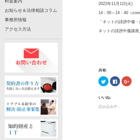
料金案内
2022年11月1日(火)
お知らせ＆法律相談コラム
14：00～14：40（
事務所情報
「ネットの誹謗中傷・
アクセス方法
ネットの誹謗中傷講座_20
共有:
ク
Facebook
ク
リ
で
リ
ッ
共
ッ
ク
有
ク
し
す
し
いいね:
て
る
て
Twitter
に
Googl
で
は
で
読み込み中...
共
ク
共
有
リ
有
(新
ッ
(新
し
ク
し
い
し
い
ウ
て
ウ
ィ
く
ィ
ン
だ
ン