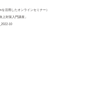
zoomを活用したオンラインセミナー）
炎上対策入門講座」
22-10
e+