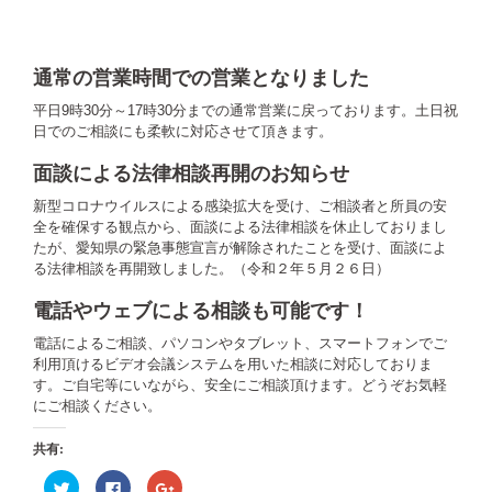
通常の営業時間での営業となりました
平日9時30分～17時30分までの通常営業に戻っております。土日祝
日でのご相談にも柔軟に対応させて頂きます。
面談による法律相談再開のお知らせ
新型コロナウイルスによる感染拡大を受け、ご相談者と所員の安
全を確保する観点から、面談による法律相談を休止しておりまし
たが、愛知県の緊急事態宣言が解除されたことを受け、面談によ
る法律相談を再開致しました。（令和２年５月２６日）
電話やウェブによる相談も可能です！
電話によるご相談、パソコンやタブレット、スマートフォンでご
利用頂けるビデオ会議システムを用いた相談に対応しておりま
す。ご自宅等にいながら、安全にご相談頂けます。どうぞお気軽
にご相談ください。
共有:
ク
Facebook
ク