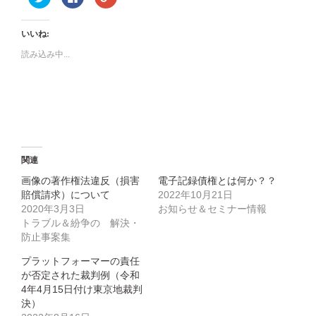
リ
で
リ
ッ
共
ッ
ク
有
ク
し
す
し
いいね:
て
る
て
Twitter
に
Google+
で
は
で
読み込み中...
共
ク
共
有
リ
有
(新
ッ
(新
し
ク
し
い
し
い
ウ
て
ウ
ィ
く
ィ
ン
だ
ン
ド
さ
ド
ウ
い
ウ
で
(新
で
開
し
開
関連
き
い
き
ま
ウ
ま
す)
ィ
す)
画像の著作権法違反（損害
電子記録債権とは何か？？
ン
賠償請求）について
2022年10月21日
ド
ウ
2020年3月3日
お知らせ＆セミナー情報
で
開
トラブル＆紛争の 解決・
き
防止事案集
ま
す)
プラットフォーマーの責任
が否定された裁判例（令和
4年4月15日付け東京地裁判
決）